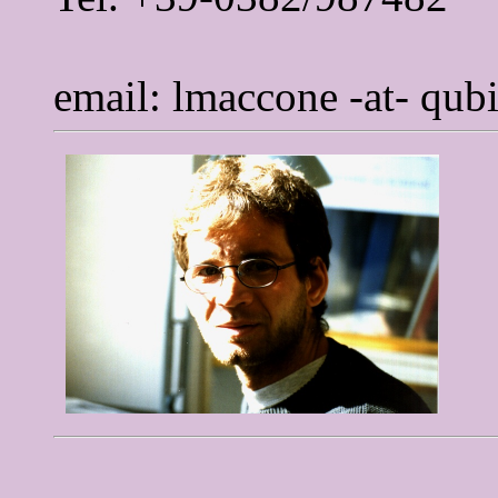
email: lmaccone -at- qubit